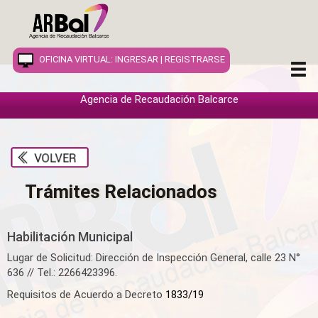
OFICINA VIRTUAL:
INGRESAR
|
REGISTRARSE
Agencia de Recaudación Balcarce
INICIO
INFORMACION
Trámites Relacionados
INMUEBLES
COMERCIOS
Habilitación Municipal
VEHÍCULOS
Lugar de Solicitud: Dirección de Inspección General, calle 23 N°
636 // Tel.: 2266423396.
PUBLICIDAD
Requisitos de Acuerdo a Decreto
1833/19
OTROS TRIBUTOS