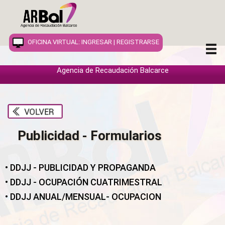
OFICINA VIRTUAL:
INGRESAR
|
REGISTRARSE
Agencia de Recaudación Balcarce
INICIO
INFORMACION
Publicidad - Formularios
INMUEBLES
COMERCIOS
• DDJJ - PUBLICIDAD Y PROPAGANDA
VEHÍCULOS
• DDJJ - OCUPACIÓN CUATRIMESTRAL
• DDJJ ANUAL/MENSUAL- OCUPACION
PUBLICIDAD
OTROS TRIBUTOS