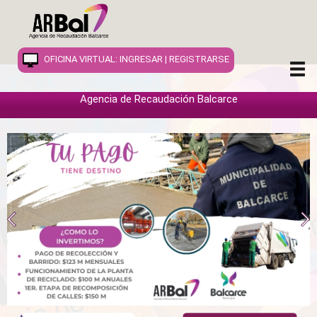
OFICINA VIRTUAL:
INGRESAR
|
REGISTRARSE
Agencia de Recaudación Balcarce
INICIO
INFORMACION
INMUEBLES
COMERCIOS
VEHÍCULOS
PUBLICIDAD
OTROS TRIBUTOS