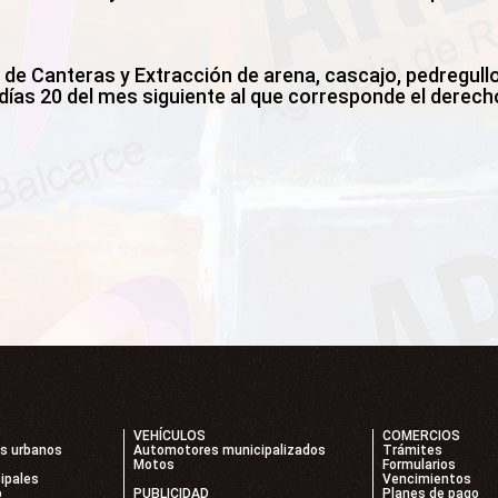
 de Canteras y Extracción de arena, cascajo, pedregullo
ías 20 del mes siguiente al que corresponde el derech
VEHÍCULOS
COMERCIOS
os urbanos
Automotores municipalizados
Trámites
Motos
Formularios
ipales
Vencimientos
o
PUBLICIDAD
Planes de pago